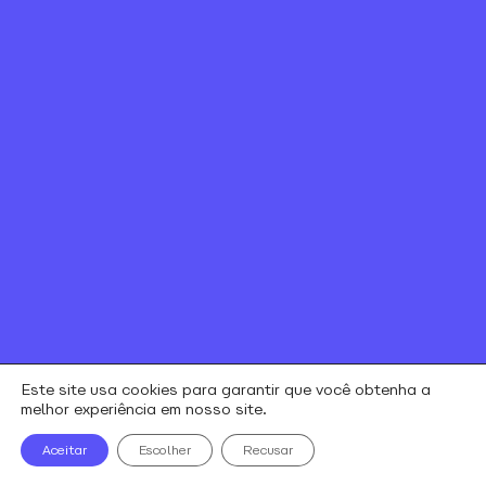
alares © todos os direitos reservados
Este site usa cookies para garantir que você obtenha a
melhor experiência em nosso site.
Aceitar
Escolher
Recusar