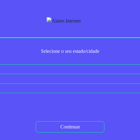
Indo Além
e Internet + TV
Serviços Adicionais
2ª via do boleto
Selecione o seu estado/cidade