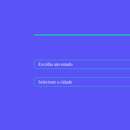
Conheça a Alares
Trabalhe Conosco
Para Empresas
Internet
Planos d
HOME
>
INTERNET