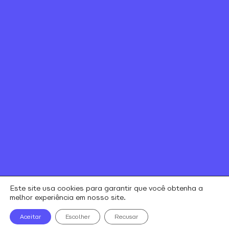
Canal de ética
Relação com investidores
Política de Privacidade e Cookies
Contratos e regulamentos
Portal de Negociação
Encontre uma loja
Este site usa cookies para garantir que você obtenha a
melhor experiência em nosso site.
alares © todos os direitos reservados
Aceitar
Escolher
Recusar