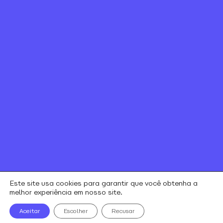
Canal de ética
Relação com investidores
Política de Privacidade e Cookies
Contratos e regulamentos
Portal de Negociação
Encontre uma loja
Este site usa cookies para garantir que você obtenha a
melhor experiência em nosso site.
alares © todos os direitos reservados
Aceitar
Escolher
Recusar