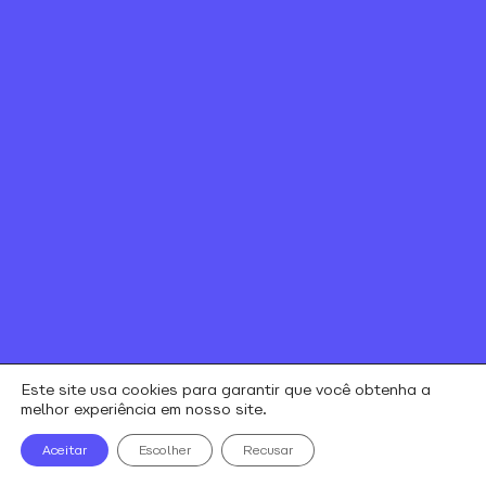
Canal de ética
Relação com investidores
Política de Privacidade e Cookies
Contratos e regulamentos
Portal de Negociação
Encontre uma loja
alares © todos os direitos reservados
Este site usa cookies para garantir que você obtenha a
melhor experiência em nosso site.
Aceitar
Escolher
Recusar