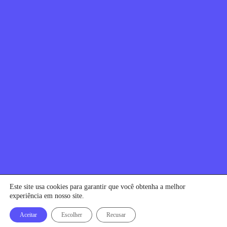
< Voltar
Canal de ética
Relação com investidores
Política de Privacidade e Cookies
Contratos e regulamentos
Portal de Negociação
Encontre uma loja
Este site usa cookies para garantir que você obtenha a melhor
experiência em nosso site.
alares © todos os direitos reservados
Aceitar
Escolher
Recusar