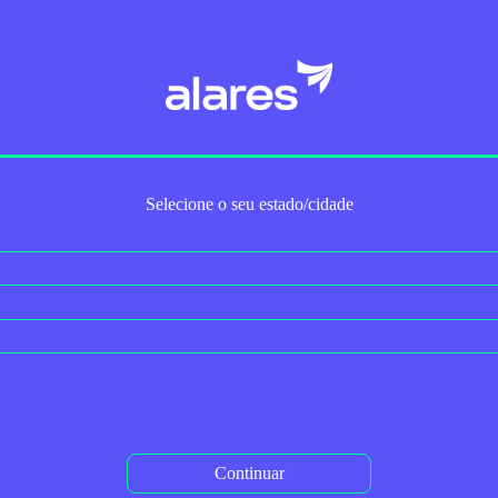
Trabalhe Conosco
Para Empresas
Serviços Adicionais
2ª via do boleto
Autoaten
Selecione o seu estado/cidade
 conta do meu plano de internet Alares com 
o seu plano de internet Alares com cartão de crédito. Para fazer isso, 
momento da compra.
 internet Alares e queira mudar a forma de pagamento, você pode fazer
Assinante, aqui em nosso site.
< Voltar