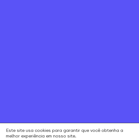
< Voltar
Canal de ética
Relação com investidores
Política de Privacidade e Cookies
Contratos e regulamentos
Portal de Negociação
Encontre uma loja
Este site usa cookies para garantir que você obtenha a
melhor experiência em nosso site.
alares © todos os direitos reservados