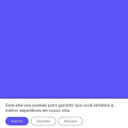
Canal de ética
Relação com investidores
Política de Privacidade e Cookies
Contratos e regulamentos
Portal de Negociação
Encontre uma loja
Este site usa cookies para garantir que você obtenha a
melhor experiência em nosso site.
alares © todos os direitos reservados
Aceitar
Escolher
Recusar