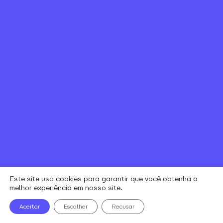
Canal de ética
Relação com investidores
Política de Privacidade e Cookies
Contratos e regulamentos
Portal de Negociação
Encontre uma loja
alares © todos os direitos reservados
Este site usa cookies para garantir que você obtenha a
melhor experiência em nosso site.
Aceitar
Escolher
Recusar