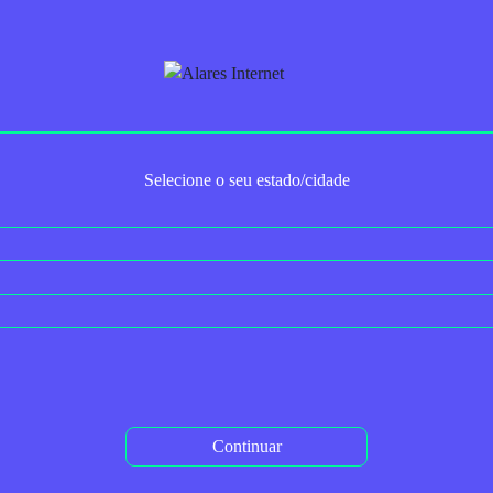
Trabalhe Conosco
Para Empresas
Serviços Adicionais
2ª via do boleto
Autoaten
Selecione o seu estado/cidade
Satisfação
< Voltar