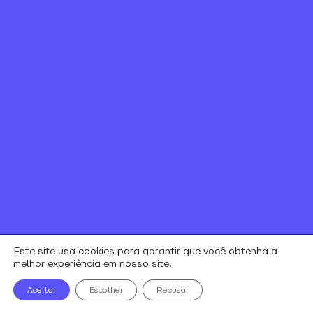
Canal de ética
Relação com investidores
Política de Privacidade e Cookies
Contratos e regulamentos
Portal de Negociação
Encontre uma loja
alares © todos os direitos reservados
Este site usa cookies para garantir que você obtenha a
melhor experiência em nosso site.
Aceitar
Escolher
Recusar