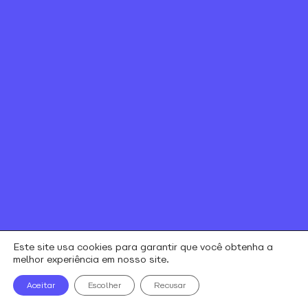
Canal de ética
Relação com investidores
Política de Privacidade e Cookies
Contratos e regulamentos
Portal de Negociação
Encontre uma loja
alares © todos os direitos reservados
Este site usa cookies para garantir que você obtenha a
melhor experiência em nosso site.
Aceitar
Escolher
Recusar