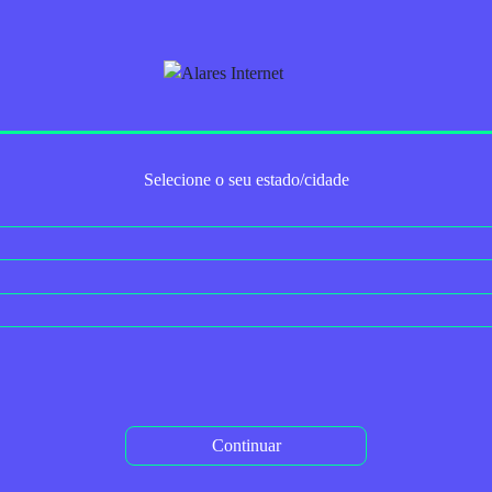
Trabalhe Conosco
Para Empresas
Serviços Adicionais
2ª via do boleto
Autoaten
Selecione o seu estado/cidade
r Internet Gamer
< Voltar