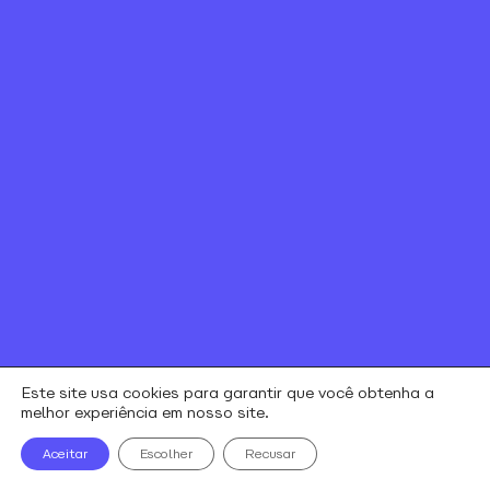
Canal de ética
Relação com investidores
Política de Privacidade e Cookies
Contratos e regulamentos
Portal de Negociação
Encontre uma loja
alares © todos os direitos reservados
Este site usa cookies para garantir que você obtenha a
melhor experiência em nosso site.
Aceitar
Escolher
Recusar