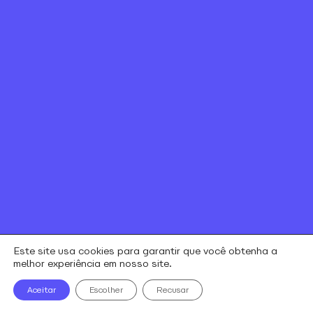
Canal de ética
Relação com investidores
Política de Privacidade e Cookies
Contratos e regulamentos
Portal de Negociação
Encontre uma loja
alares © todos os direitos reservados
Este site usa cookies para garantir que você obtenha a
melhor experiência em nosso site.
Aceitar
Escolher
Recusar