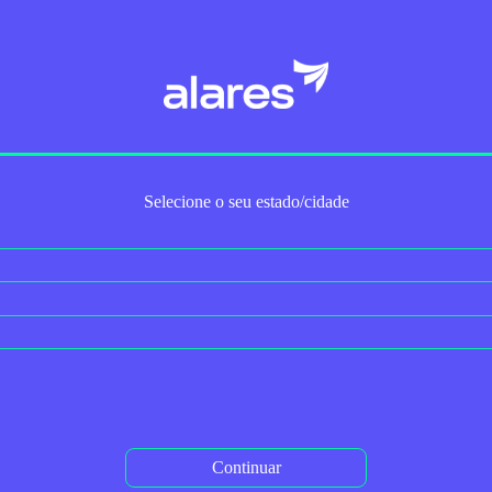
Trabalhe Conosco
Para Empresas
Serviços Adicionais
2ª via do boleto
Autoaten
Selecione o seu estado/cidade
r Velocidade
< Voltar