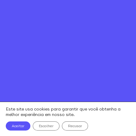
Canal de ética
Relação com investidores
Política de Privacidade e Cookies
Contratos e regulamentos
Portal de Negociação
Encontre uma loja
alares © todos os direitos reservados
Este site usa cookies para garantir que você obtenha a
melhor experiência em nosso site.
Aceitar
Escolher
Recusar