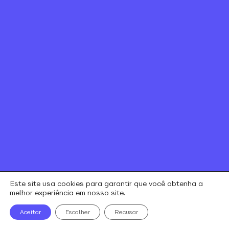
Canal de ética
Relação com investidores
Política de Privacidade e Cookies
Contratos e regulamentos
Portal de Negociação
Encontre uma loja
alares © todos os direitos reservados
Este site usa cookies para garantir que você obtenha a
melhor experiência em nosso site.
Aceitar
Escolher
Recusar