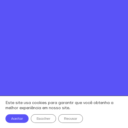
Canal de ética
Relação com investidores
Política de Privacidade e Cookies
Contratos e regulamentos
Portal de Negociação
Encontre uma loja
alares © todos os direitos reservados
Este site usa cookies para garantir que você obtenha a
melhor experiência em nosso site.
Aceitar
Escolher
Recusar