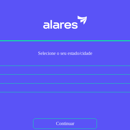
Trabalhe Conosco
Para Empresas
Serviços Adicionais
2ª via do boleto
Autoaten
Selecione o seu estado/cidade
r Provedor
< Voltar