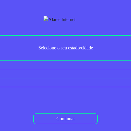
Trabalhe Conosco
Para Empresas
Serviços Adicionais
2ª via do boleto
Autoaten
Selecione o seu estado/cidade
Tag: games