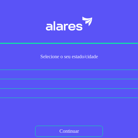
Trabalhe Conosco
Para Empresas
Serviços Adicionais
2ª via do boleto
Autoaten
Selecione o seu estado/cidade
Tag: modem