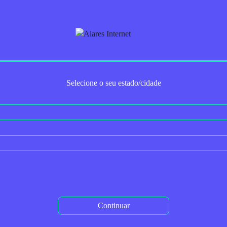
Trabalhe Conosco
Para Empresas
Serviços Adicionais
2ª via do boleto
Autoaten
Selecione o seu estado/cidade
Tag: programação