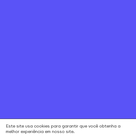
tecnologia vem mudando
o modo como as pessoas
usam a internet.​
22/05
5 min
Canal de ética
Relação com investidores
Política de Privacidade e Cookies
Contratos e regulamentos
Portal de Negociação
Encontre uma loja
Este site usa cookies para garantir que você obtenha a
melhor experiência em nosso site.
alares © todos os direitos reservados