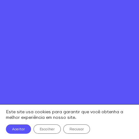
Canal de ética
Relação com investidores
Política de Privacidade e Cookies
Contratos e regulamentos
Portal de Negociação
Encontre uma loja
Este site usa cookies para garantir que você obtenha a
melhor experiência em nosso site.
alares © todos os direitos reservados
Aceitar
Escolher
Recusar