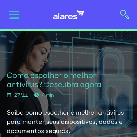
Skip
to
content
Como escolher o melhor
antivírus? Descubra agora
27/11
4 min
Saiba como escolher o melhor antivírus
para manter seus dispositivos, dados e
documentos seguros.