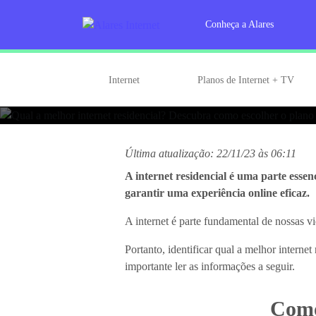
21/11
4 min
Skip
to
Conheça a Alares
content
Encontre a internet re
Alares
Internet
Planos de Internet + TV
Última atualização: 22/11/23 às 06:11
A internet residencial é uma parte esse
garantir uma experiência online eficaz.
A internet é parte fundamental de nossas 
Portanto, identificar qual a melhor internet
importante ler as informações a seguir.
Como