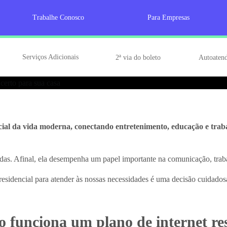
Trabalhe Conosco
Para Empresas
sidencial perfeita para o seu lar e conecte-se com qual
Serviços Adicionais
2ª via do boleto
Autoaten
ncial da vida moderna, conectando entretenimento, educação e traba
vidas. Afinal, ela desempenha um papel importante na comunicação, tra
 residencial para atender às nossas necessidades é uma decisão cuidadosa
 funciona um plano de internet res