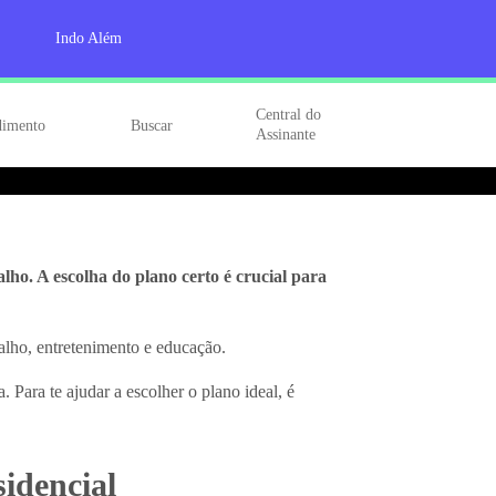
Indo Além
idade, com as dicas da
Central do
dimento
Buscar
Assinante
lho. A escolha do plano certo é crucial para
balho, entretenimento e educação.
. Para te ajudar a escolher o plano ideal, é
idencial