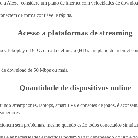
omo a Alexa, considere um plano de internet com velocidades de downl
 conectem de forma confiável e rápida.
Acesso a plataformas de streaming
omo Globoplay e DGO, em alta definição (HD), um plano de internet c
s de download de 50 Mbps ou mais.
Quantidade de dispositivos online
cluindo smartphones, laptops, smart TVs e consoles de jogos, é aconsel
superiores.
funcionem sem problemas, mesmo quando estão todos conectados simult
rais e as necessidades específicas podem variar dependendo do uso e d