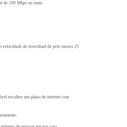
oad de 100 Mbps ou mais.
om velocidade de download de pelo menos 25
hável escolher um plano de internet com
aneamente.
o número de pessoas em sua casa.